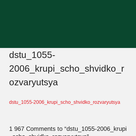
dstu_1055-
2006_krupi_scho_shvidko_r
ozvaryutsya
dstu_1055-2006_krupi_scho_shvidko_rozvaryutsya
1 967 Comments to “dstu_1055-2006_krupi