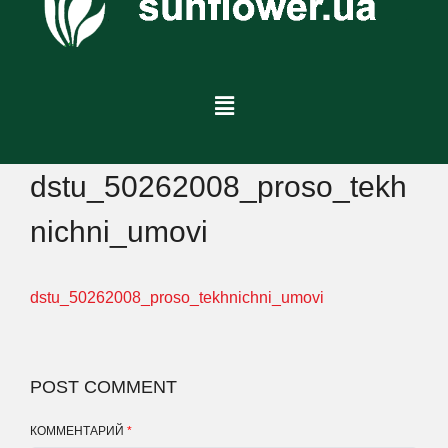
dstu_50262008_proso_tekh
nichni_umovi
dstu_50262008_proso_tekhnichni_umovi
POST COMMENT
КОММЕНТАРИЙ
*